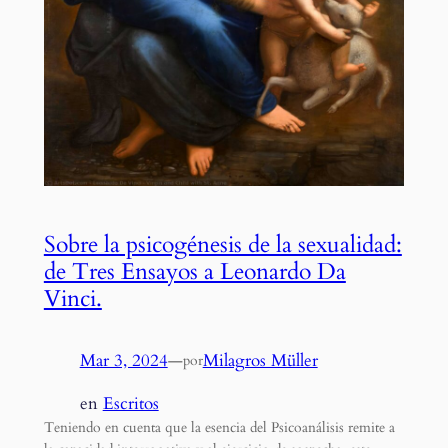
Sobre la psicogénesis de la sexualidad:
de Tres Ensayos a Leonardo Da
Vinci.
Mar 3, 2024
—
Milagros Müller
por
en
Escritos
Teniendo en cuenta que la esencia del Psicoanálisis remite a