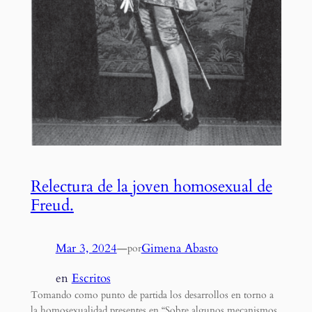
Relectura de la joven homosexual de
Freud.
Mar 3, 2024
—
Gimena Abasto
por
en
Escritos
Tomando como punto de partida los desarrollos en torno a
la homosexualidad presentes en “Sobre algunos mecanismos