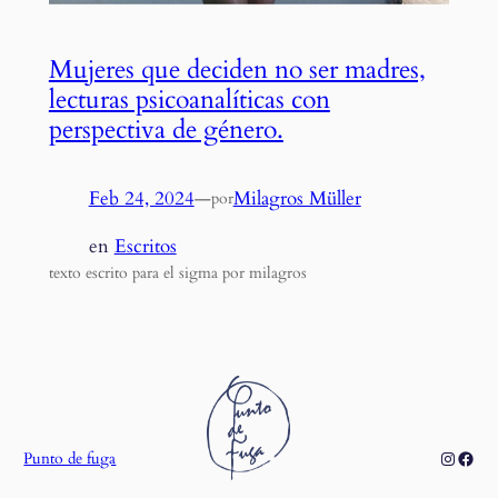
Mujeres que deciden no ser madres,
lecturas psicoanalíticas con
perspectiva de género.
Feb 24, 2024
—
Milagros Müller
por
en
Escritos
texto escrito para el sigma por milagros
Instagr
Face
Punto de fuga