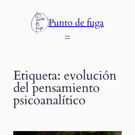
Saltar
al
Punto de fuga
contenido
Etiqueta:
evolución
del pensamiento
psicoanalítico