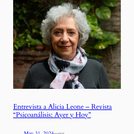
Entrevista a Alicia Leone – Revista
“Psicoanálisis: Ayer y Hoy”
May 31, 2024
—
por