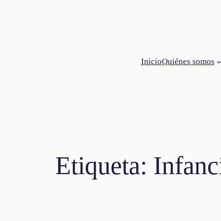
Saltar
al
contenido
Inicio
Quiénes somos
Etiqueta:
Infanc