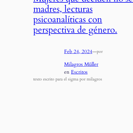
madres, lecturas
psicoanalíticas con
perspectiva de género.
Feb 24, 2024
—
por
Milagros Müller
en
Escritos
texto escrito para el sigma por milagros