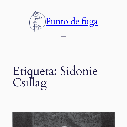
Saltar
al
Punto de fuga
contenido
Etiqueta:
Sidonie
Csillag