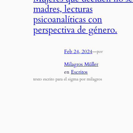
madres, lecturas
psicoanalíticas con
perspectiva de género.
Feb 24, 2024
—
por
Milagros Müller
en
Escritos
texto escrito para el sigma por milagros