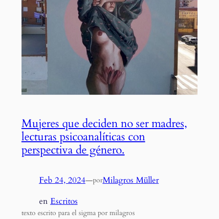
Mujeres que deciden no ser madres,
lecturas psicoanalíticas con
perspectiva de género.
Feb 24, 2024
—
Milagros Müller
por
en
Escritos
texto escrito para el sigma por milagros