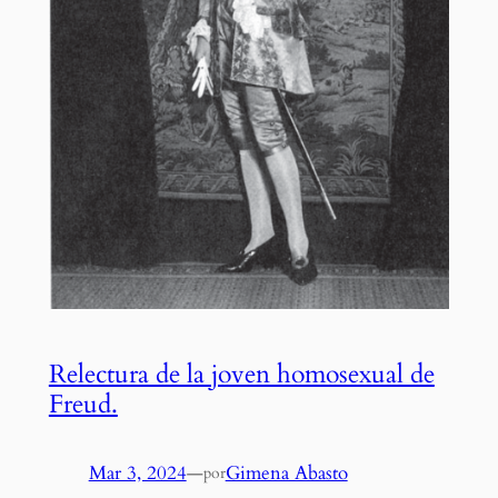
Relectura de la joven homosexual de
Freud.
Mar 3, 2024
—
Gimena Abasto
por