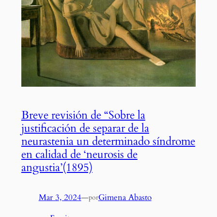
Breve revisión de “Sobre la
justificación de separar de la
neurastenia un determinado síndrome
en calidad de ‘neurosis de
angustia’(1895)
Mar 3, 2024
—
Gimena Abasto
por