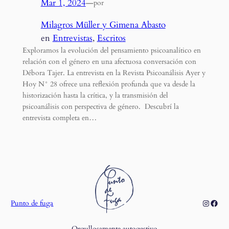
Mar 1, 2024
—
por
Milagros Müller y Gimena Abasto
en
Entrevistas
, 
Escritos
Exploramos la evolución del pensamiento psicoanalítico en
relación con el género en una afectuosa conversación con
Débora Tajer. La entrevista en la Revista Psicoanálisis Ayer y
Hoy N° 28 ofrece una reflexión profunda que va desde la
historización hasta la crítica, y la transmisión del
psicoanálisis con perspectiva de género. Descubrí la
entrevista completa en…
Instagr
Face
Punto de fuga
Orgullosamente autogestivo